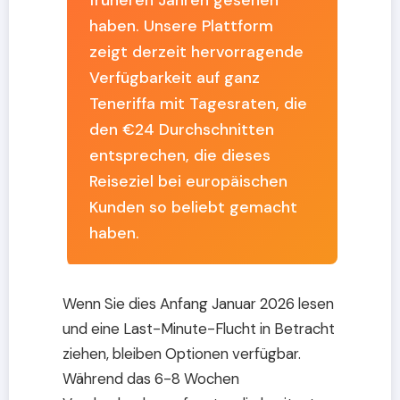
früheren Jahren gesehen
haben. Unsere Plattform
zeigt derzeit hervorragende
Verfügbarkeit auf ganz
Teneriffa mit Tagesraten, die
den €24 Durchschnitten
entsprechen, die dieses
Reiseziel bei europäischen
Kunden so beliebt gemacht
haben.
Wenn Sie dies Anfang Januar 2026 lesen
und eine Last-Minute-Flucht in Betracht
ziehen, bleiben Optionen verfügbar.
Während das 6-8 Wochen