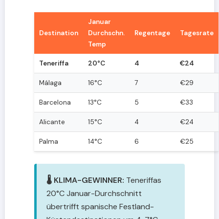
Januar
Destination
Durchschn.
Regentage
Tagesrate
Temp
Teneriffa
20°C
4
€24
Málaga
16°C
7
€29
Barcelona
13°C
5
€33
Alicante
15°C
4
€24
Palma
14°C
6
€25
🌡️ KLIMA-GEWINNER:
Teneriffas
20°C Januar-Durchschnitt
übertrifft spanische Festland-