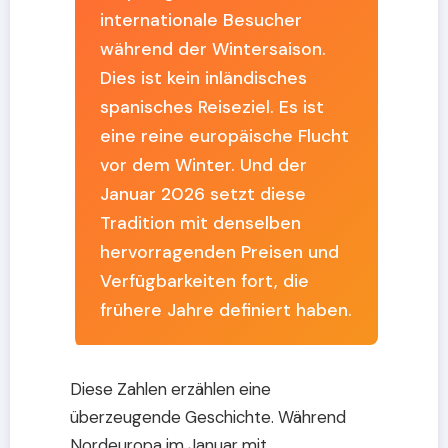
internationale Besucher
während der Wintersaison.
Dies ist kein inländisches
spanisches Reiseziel. Es ist
eine reine europäische Flucht
vor dem Winter. Und der
Januar 2026 setzt diese
Tradition mit denselben
hervorragenden Preisen und
Verfügbarkeiten fort, die
frühere Jahre definiert haben.
Diese Zahlen erzählen eine
überzeugende Geschichte. Während
Nordeuropa im Januar mit