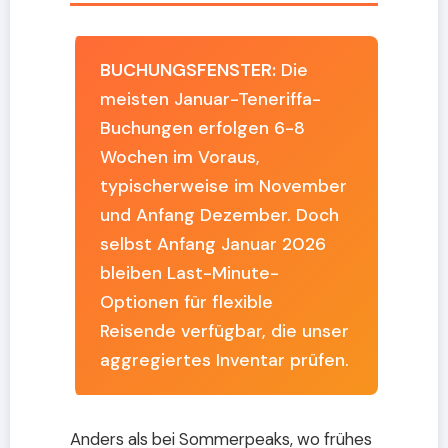
BUCHUNGSFENSTER:
Die
meisten Januar-Teneriffa-
Buchungen erfolgen 6-8
Wochen im Voraus,
typischerweise im November
und Anfang Dezember. Doch
selbst Anfang Januar 2026
bleiben Last-Minute-
Optionen für flexible
Reisende verfügbar, die unser
aggregiertes Inventar prüfen.
Anders als bei Sommerpeaks, wo frühes