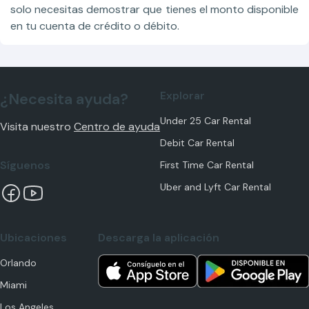
solo necesitas demostrar que tienes el monto disponible
en tu cuenta de crédito o débito.
Explorar
¿Necesita ayuda?
Under 25 Car Rental
Visita nuestro
Centro de ayuda
Debit Car Rental
Síguenos
First Time Car Rental
Uber and Lyft Car Rental
Ubicaciones
Descarga la aplicación
Orlando
Miami
Los Angeles